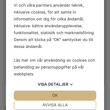
Vi och våra partners använder teknik,
inklusive cookies, för att samla in
information om dig för olika ändamål,
inklusive: bättre användarupplevelse,
funktionalitet, statistik och marknadsföring.
Genom att klicka på "OK" samtycker du till
dessa ändamål.
Läs mer om vår användning av cookies och
behandling av personuppgifter på vår
webbplats.
VISA
DETALJER
JA
NEJ
OK
JA
NEJ
NÖDVÄNDIG
INSTÄLLNINGAR
AVVISA ALLA
VI BYGGER MED